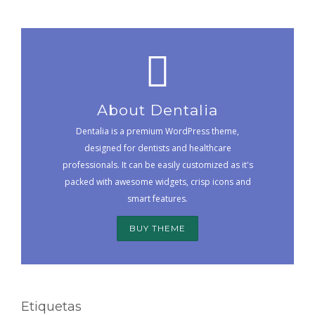
About Dentalia
Dentalia is a premium WordPress theme,
designed for dentists and healthcare
professionals. It can be easily customized as it's
packed with awesome widgets, crisp icons and
smart features.
BUY THEME
Etiquetas