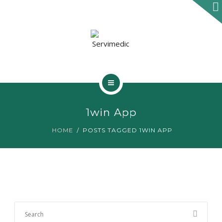
ESPECIALIDADES
SUCURSALES
CONTACTO
WHATSAPP
INICIO
1win App
RESERVA DE HORAS
QUIÉNES SOMOS
HOME
POSTS TAGGED 1WIN APP
ESPECIALIDADES
SUCURSALES
CONTACTO
WHATSAPP