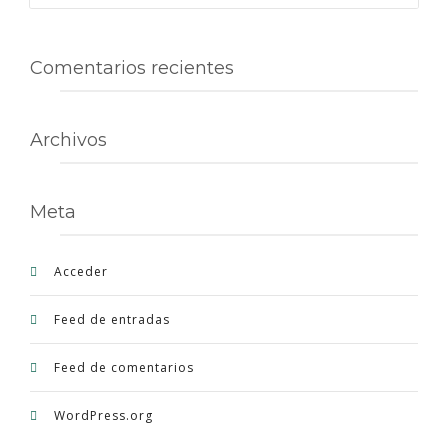
Comentarios recientes
RESERVA DE HORAS
Archivos
Meta
Acceder
Feed de entradas
Feed de comentarios
WordPress.org