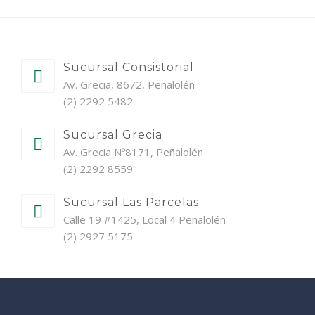
Sucursal Consistorial
Av. Grecia, 8672, Peñalolén
(2) 2292 5482
Sucursal Grecia
Av. Grecia Nº8171, Peñalolén
(2) 2292 8559
Sucursal Las Parcelas
Calle 19 #1425, Local 4 Peñalolén
(2) 2927 5175